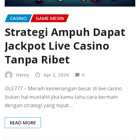
CASINO
GAME MESIN
Strategi Ampuh Dapat
Jackpot Live Casino
Tanpa Ribet
Henry
Apr 2, 2026
0
OLE777 – Meraih kemenangan besar di live casino
bukan hal mustahil jika kamu tahu cara bermain
dengan strategi yang tepat.…
READ MORE