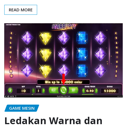
READ MORE
GAME MESIN
Ledakan Warna dan