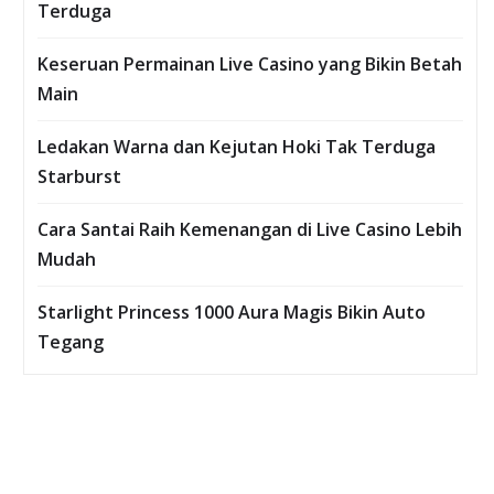
Terduga
Keseruan Permainan Live Casino yang Bikin Betah
Main
Ledakan Warna dan Kejutan Hoki Tak Terduga
Starburst
Cara Santai Raih Kemenangan di Live Casino Lebih
Mudah
Starlight Princess 1000 Aura Magis Bikin Auto
Tegang