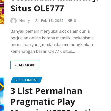
Situs OLE777
Henry
Feb 18, 2025
0
Banyak pemain menyukai slot dalam dunia
perjudian online karena memiliki mekanisme
permainan yang mudah dan memungkinkan
kemenangan besar. Ole777, situs…
READ MORE
SLOT ONLINE
3 List Permainan
Pragmatic Play