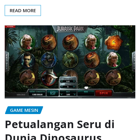
READ MORE
GAME MESIN
Petualangan Seru di
Dunia Dinosaurus