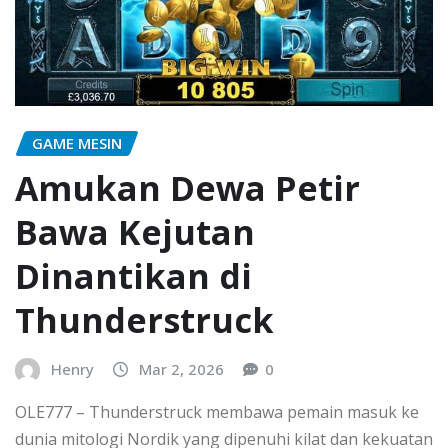
GAME MESIN
Amukan Dewa Petir
Bawa Kejutan
Dinantikan di
Thunderstruck
Henry
Mar 2, 2026
0
OLE777 – Thunderstruck membawa pemain masuk ke
dunia mitologi Nordik yang dipenuhi kilat dan kekuatan