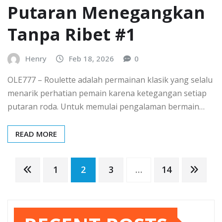
Putaran Menegangkan
Tanpa Ribet #1
Henry
Feb 18, 2026
0
OLE777 – Roulette adalah permainan klasik yang selalu
menarik perhatian pemain karena ketegangan setiap
putaran roda. Untuk memulai pengalaman bermain…
READ MORE
Posts
1
2
3
…
14
pagination