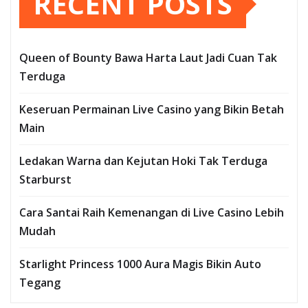
RECENT POSTS
Queen of Bounty Bawa Harta Laut Jadi Cuan Tak
Terduga
Keseruan Permainan Live Casino yang Bikin Betah
Main
Ledakan Warna dan Kejutan Hoki Tak Terduga
Starburst
Cara Santai Raih Kemenangan di Live Casino Lebih
Mudah
Starlight Princess 1000 Aura Magis Bikin Auto
Tegang