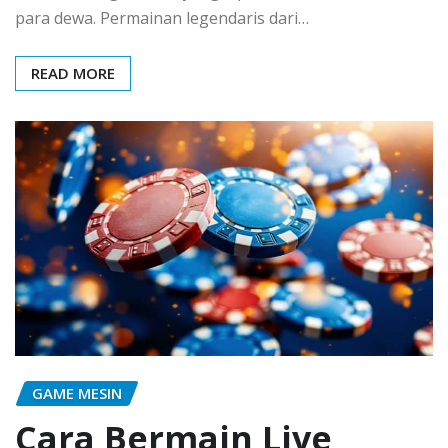
para dewa. Permainan legendaris dari…
READ MORE
GAME MESIN
Cara Bermain Live