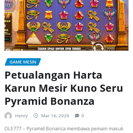
GAME MESIN
Petualangan Harta
Karun Mesir Kuno Seru
Pyramid Bonanza
Henry
Mar 16, 2026
0
OLE777 – Pyramid Bonanza membawa pemain masuk