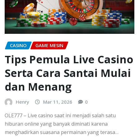
CASINO
GAME MESIN
Tips Pemula Live Casino
Serta Cara Santai Mulai
dan Menang
Henry
Mar 11, 2026
0
OLE777 – Live casino saat ini menjadi salah satu
hiburan online yang banyak diminati karena
menghadirkan suasana permainan yang terasa…